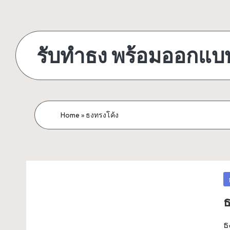
Skip
to
รับทำธง พร้อมออกแบ
content
บริการ
ส่ง
ทั่ว
Home
»
ธงทรงโค้ง
ประเทศ
วัสดุ
ที่
ได้
P
คุณภาพ
in
ระดับ
ธ
ประเทศ
ธ