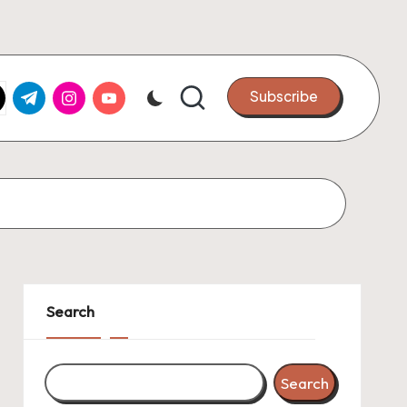
k.com
tter.com
t.me
instagram.com
youtube.com
Subscribe
Search
Search