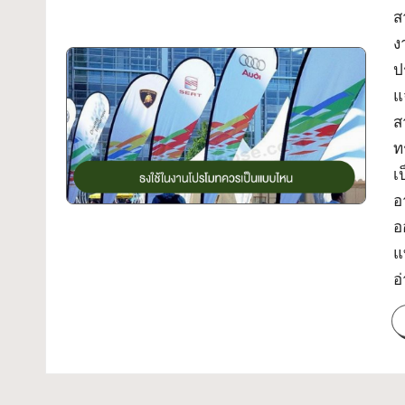
ส
ง
ป
แ
ส
ท
เ
อ
อ
แ
อ