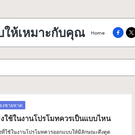
บให้เหมาะกับคุณ
faceboo
twi
Home
osted
ธงชายหาด
งใช้ในงานโปรโมทควรเป็นแบบไหน
งที่ใช้ในงานโปรโมทควรออกแบบให้มีลักษณะดึงดูด